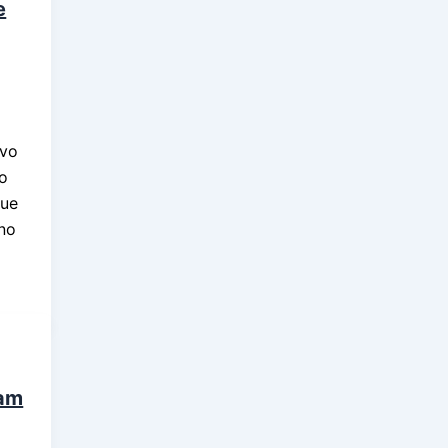
e
ivo
o
que
rno
ram