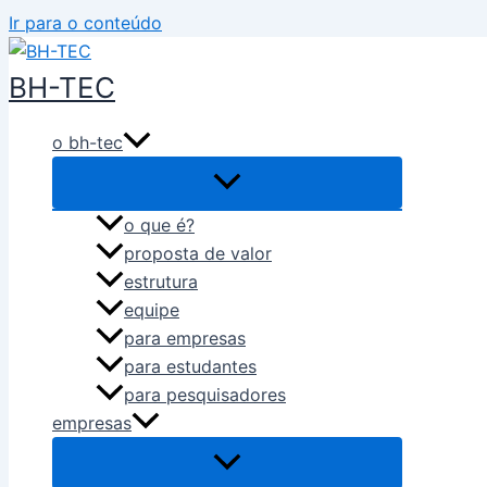
Ir para o conteúdo
BH-TEC
o bh-tec
o que é?
proposta de valor
estrutura
equipe
para empresas
para estudantes
para pesquisadores
empresas