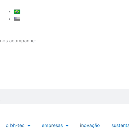
Ir
para
o
conteúdo
nos acompanhe:
Pesquisar
o bh-tec
empresas
inovação
sustent