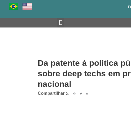
Ir
n
para
o
conteúdo
Venha para o BH-TEC
Da patente à política p
sobre deep techs em pr
nacional
Compartilhar :