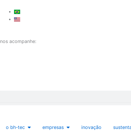
Ir
para
o
conteúdo
nos acompanhe:
Pesquisar
o bh-tec
empresas
inovação
sustent