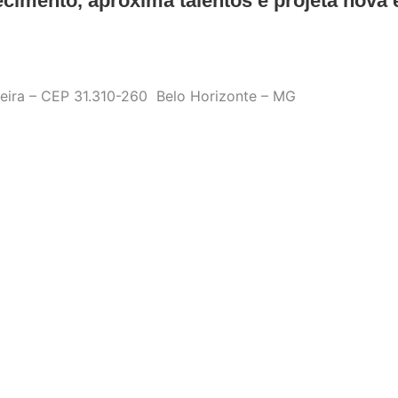
cimento, aproxima talentos e projeta nova
ueira – CEP 31.310-260 Belo Horizonte – MG