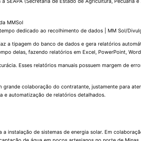
 SEAPA (Secretária de Estado de Agricultura, Pecuária e A
 o tempo dedicado ao recolhimento de dados | MM Sol/Divu
faz a tipagem do banco de dados e gera relatórios automát
mpo delas, fazendo relatórios em Excel, PowerPoint, Word”
urácia. Esses relatórios manuais possuem margem de erros
m grande colaboração do contratante, justamente para aten
ta e automatização de relatórios detalhados.
 a instalação de sistemas de energia solar. Em colaboraç
captação de água em poços artesianos no norte de Minas.