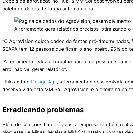
Depois da aprovação no Hub, a MM Sol desenvolveu para a
coleta de dados de forma automatizada.
A ferramenta gera relatórios precisos, otimizando
“O AgroVision coleta dados de fontes pré-determinadas, 
SEAPA tem 12 pessoas que ficam o ano inteiro, 95% do te
“A ferramenta reduz o trabalho para uma pessoa e com ac
erro, não vai gerar relatório”.
Utilizando o
Design Ágil
, a ferramenta é desenvolvida co
desenvolvida pela MM Sol, AgroVision, é pioneira na cole
Erradicando problemas
Além de soluções tecnológicas, a empresa também realiza
Nordeste de Minas Gerais) a MM Sol instalou bombas de 