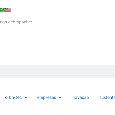
Ir
para
o
nos acompanhe:
conteúdo
Pesquisar
o bh-tec
empresas
inovação
sustent