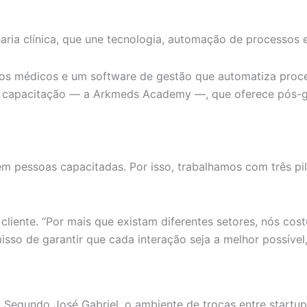
ia clínica, que une tecnologia, automação de processos 
s médicos e um software de gestão que automatiza process
 capacitação — a Arkmeds Academy —, que oferece pós-gr
em pessoas capacitadas. Por isso, trabalhamos com três pi
liente. “Por mais que existam diferentes setores, nós cos
sso de garantir que cada interação seja a melhor possível,
 Segundo José Gabriel, o ambiente de trocas entre startup