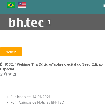
Ir
n
para
o
conteúdo
Venha para o BH-TEC
Notícia
É HOJE: “Webinar Tira Dúvidas”sobre o edital do Seed Edição
Especial
Publicado em
14/01/2021
Por :
Agência de Notícias BH-TEC