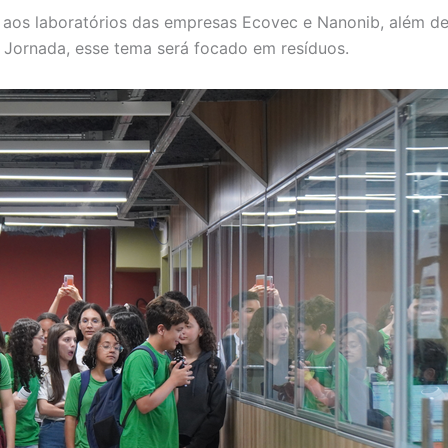
ica aos laboratórios das empresas Ecovec e Nanonib, além d
Jornada, esse tema será focado em resíduos.