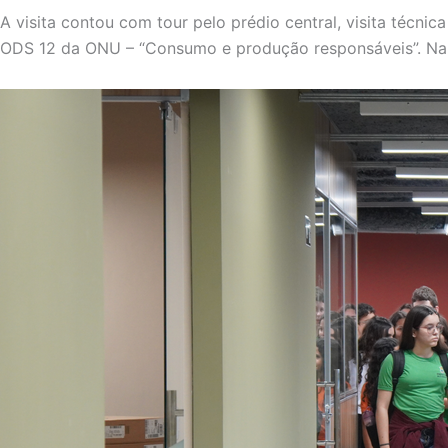
A visita contou com tour pelo prédio central, visita técn
ODS 12 da ONU – “Consumo e produção responsáveis”. Na 