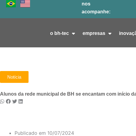
Ir
nos
para
acompanhe:
o
conteúdo
o bh-tec
empresas
inovaç
Notícia
Alunos da rede municipal de BH se encantam com início da 
Publicado em
10/07/2024