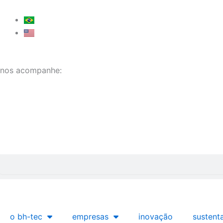
Ir
para
o
conteúdo
nos acompanhe:
Pesquisar
o bh-tec
empresas
inovação
sustent