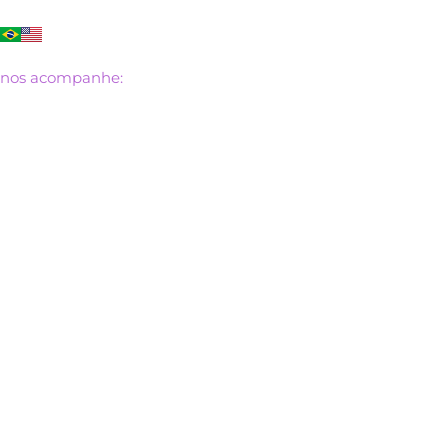
Ir
para
o
nos acompanhe:
conteúdo