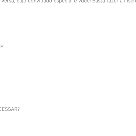
ersa, cujo convidado especial é você! Basta fazer a inscr
a..
CESSAR?