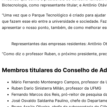
Biotecnologia, como representante titular; e Antônio Otáv
“Uma vez que o Parque Tecnológico é criado para ajudar 
que fazem esse elo entre a universidade e sociedade. Faz
apresentar o nosso ponto, também, de como melhorar essa
Representantes das empresas residentes: Antônio Otá
“Como diz o professor Ruben, o próximo presidente, precis
Membros titulares do Conselho de A
Mário Fernando Montenegro Campos, professor da
Ruben Dario Sinisterra Millán, professor da UFMG
Fernando Marcos dos Reis, pró-reitor de pesquisa 
José Osvaldo Saldanha Paulino, chefe do Departame
Bruno Araújo Oliveira, chefe da subsecretaria de Ci