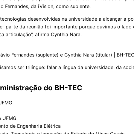
io Fernandes, da iVision, como suplente.
tecnologias desenvolvidas na universidade a alcançar a p
er parte da reunião foi importante porque ouvimos o lado 
 articulação”, afirma Cynthia Nara.
vio Fernandes (suplente) e Cynthia Nara (titular) | BH-TE
amos ser trilíngue: falar a língua da universidade, da soc
dministração do BH-TEC
 UFMG
da UFMG
nto de Engenharia Elétrica
ência, Tecnologia e Inovação do Estado de Minas Gerais