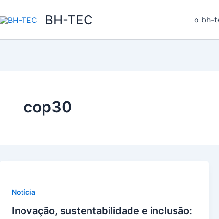
Ir
BH-TEC
para
o bh-t
o
conteúdo
cop30
Notícia
Inovação, sustentabilidade e inclusão: