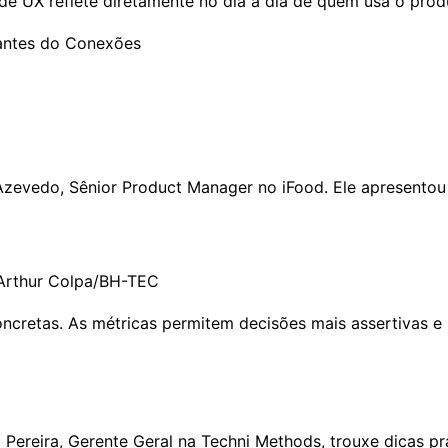
e UX reflete diretamente no dia a dia de quem usa o produ
evedo, Sênior Product Manager no iFood. Ele apresentou c
 Arthur Colpa/BH-TEC
 concretas. As métricas permitem decisões mais assertivas 
a Pereira, Gerente Geral na Techni Methods, trouxe dicas p