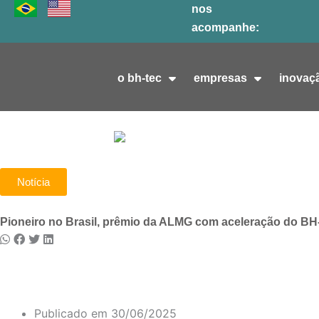
Ir
nos
para
acompanhe:
o
conteúdo
o bh-tec
empresas
inovaç
Notícia
Pioneiro no Brasil, prêmio da ALMG com aceleração do BH
Publicado em
30/06/2025