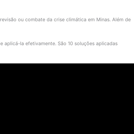
previsão ou combate da crise climática em Minas. Além de
e aplicá-la efetivamente. São 10 soluções aplicadas