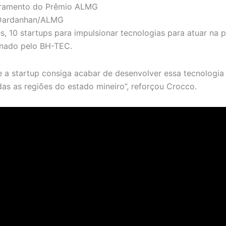
 Dardanhan/ALMG
, 10 startups para impulsionar tecnologias para atuar na 
enado pelo BH-TEC.
e a startup consiga acabar de desenvolver essa tecnologia 
as as regiões do estado mineiro”, reforçou Crocco.