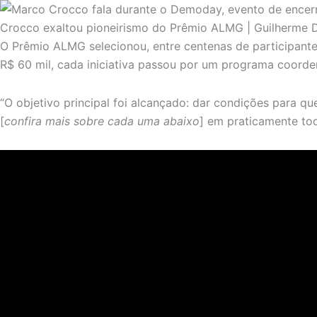
Crocco exaltou pioneirismo do Prêmio ALMG | Guilherme
O Prêmio ALMG selecionou, entre centenas de participantes
R$ 60 mil, cada iniciativa passou por um programa coord
“O objetivo principal foi alcançado: dar condições para qu
[
confira mais sobre cada uma abaixo
] em praticamente tod