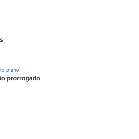
s
ção prorrogado