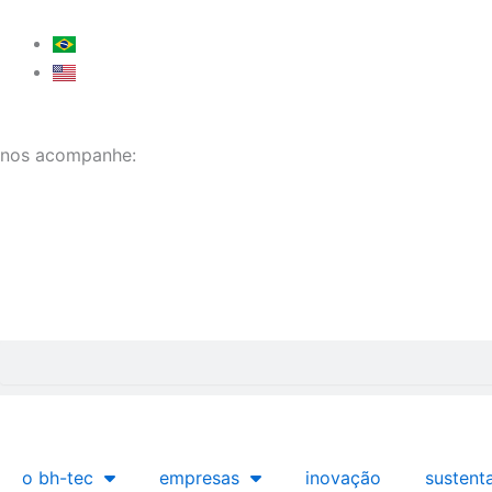
Ir
para
o
conteúdo
nos acompanhe:
Pesquisar
o bh-tec
empresas
inovação
sustent