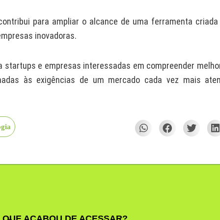
contribui para ampliar o alcance de uma ferramenta criada
 empresas inovadoras.
ara startups e empresas interessadas em compreender melho
inhadas às exigências de um mercado cada vez mais ate
ogia
 QUE ACABOU DE ACESSAR?