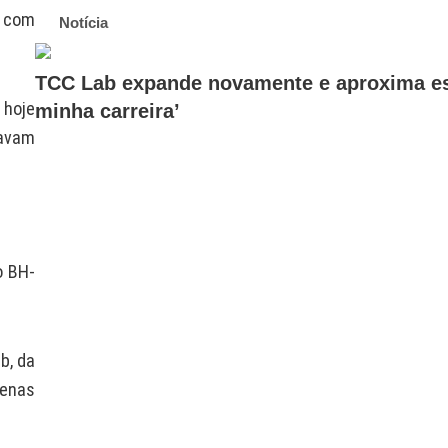
o com
Notícia
TCC Lab expande novamente e aproxima est
 hoje
minha carreira’
savam
o BH-
b, da
uenas