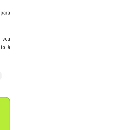
 para
r seu
nto à