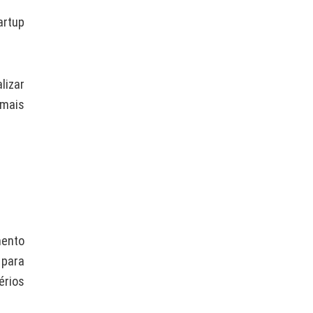
artup
lizar
 mais
mento
 para
érios