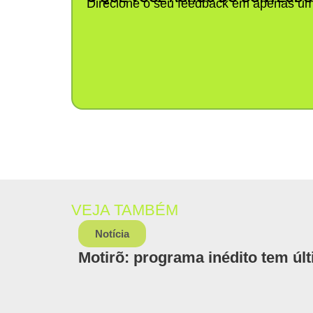
Direcione o seu feedback em apenas um
VEJA TAMBÉM
Notícia
Motirõ: programa inédito tem últ