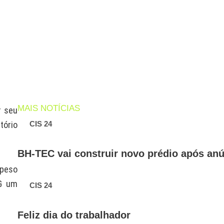
MAIS NOTÍCIAS
r seu
tório
CIS 24
BH-TEC vai construir novo prédio após anú
 peso
SG um
CIS 24
Feliz dia do trabalhador