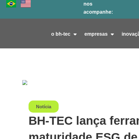
Ir
nos
para
acompanhe:
o
conteúdo
o bh-tec
empresas
inovaç
Notícia
BH-TEC lança ferra
maturidade ESG de 