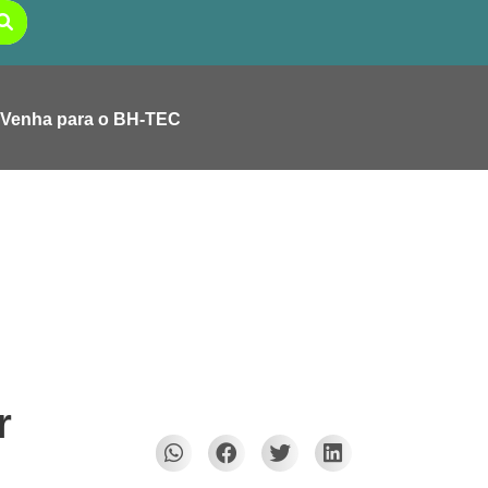
Venha para o BH-TEC
r