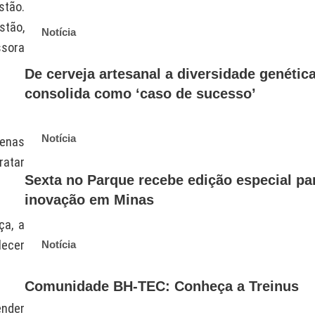
stão.
stão,
Notícia
ssora
De cerveja artesanal a diversidade genétic
consolida como ‘caso de sucesso’
Notícia
uenas
ratar
Sexta no Parque recebe edição especial pa
inovação em Minas
ça, a
lecer
Notícia
Comunidade BH-TEC: Conheça a Treinus
ender