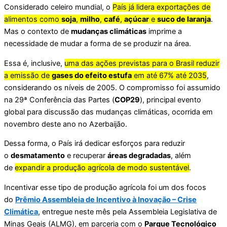
Considerado celeiro mundial, o
País já lidera exportações de
alimentos como
soja
,
milho
,
café
,
açúcar
e
suco de laranja
.
Mas o contexto de
mudanças climáticas
imprime a
necessidade de mudar a forma de se produzir na área.
Essa é, inclusive,
uma das ações previstas para o Brasil reduzir
a emissão de
gases do efeito estufa
em até 67% até 2035
,
considerando os níveis de 2005. O compromisso foi assumido
na 29ª Conferência das Partes (
COP29
), principal evento
global para discussão das mudanças climáticas, ocorrida em
novembro deste ano no Azerbaijão.
Dessa forma, o País irá dedicar esforços para reduzir
o
desmatamento
e recuperar
áreas degradadas
, além
de
expandir a produção agrícola de modo sustentável
.
Incentivar esse tipo de produção agrícola foi um dos focos
do
Prêmio Assembleia de Incentivo à Inovação – Crise
Climática
, entregue neste mês pela Assembleia Legislativa de
Minas Geais (ALMG), em parceria com o
Parque Tecnológico