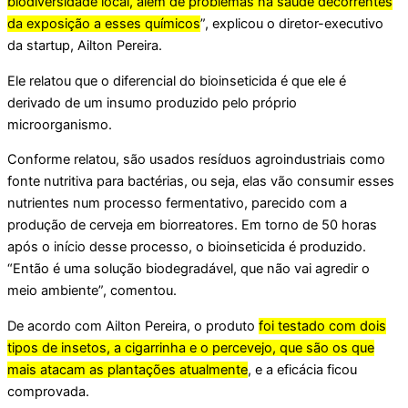
biodiversidade local, além de problemas na saúde decorrentes
da exposição a esses químicos
”, explicou o diretor-executivo
da startup, Ailton Pereira.
Ele relatou que o diferencial do bioinseticida é que ele é
derivado de um insumo produzido pelo próprio
microorganismo.
Conforme relatou, são usados resíduos agroindustriais como
fonte nutritiva para bactérias, ou seja, elas vão consumir esses
nutrientes num processo fermentativo, parecido com a
produção de cerveja em biorreatores. Em torno de 50 horas
após o início desse processo, o bioinseticida é produzido.
“Então é uma solução biodegradável, que não vai agredir o
meio ambiente”, comentou.
De acordo com Ailton Pereira, o produto
foi testado com dois
tipos de insetos, a cigarrinha e o percevejo, que são os que
mais atacam as plantações atualmente
, e a eficácia ficou
comprovada.