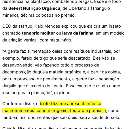
resistência na plantação, combatendo pragas. Esse é o foco
da
BeFert Nutrição Orgânica
, de Uberlândia (Triângulo
mineiro), décima colocada no prêmio.
CEO da startup, Kaio Mendes explicou que ela cria um inseto
chamado
tenebrio molitor
ou
larva da farinha
, em um modelo
de criação vertical, com maquinário.
“A gente faz alimentação deles com resíduos industriais, por
exemplo, farelo de trigo que seria descartado. Eles vão se
desenvolvendo, vão fazendo todo o processo de
decomposição daquela matéria orgânica e, a partir da coleta,
por um processo de peneiramento, a gente faz a separação
daquilo que é excreto do inseto. Esse excreto é usado como
insumo para a plantação”, explicou.
Conforme disse, o
biofertilizante apresenta não só
macronutrientes como nitrogênio, fósforo e potássio
, como
também micronutrientes que são úteis para a saúde do solo.
O biofertilizante, como disse, foi testado em propriedades de