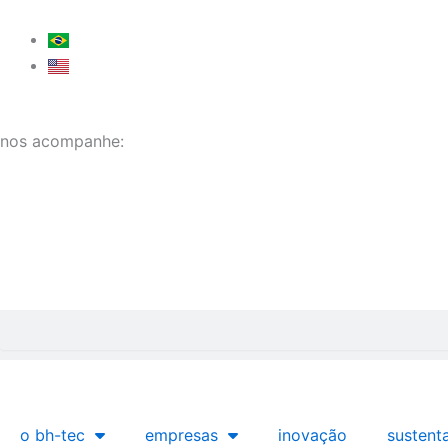
Ir
para
o
conteúdo
nos acompanhe:
Pesquisar
o bh-tec
empresas
inovação
sustent