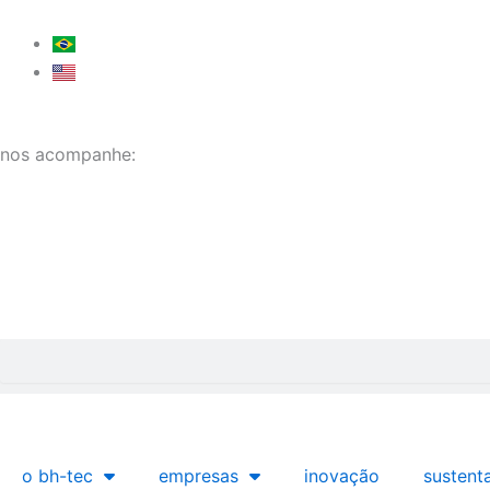
Ir
para
o
conteúdo
nos acompanhe:
Pesquisar
o bh-tec
empresas
inovação
sustent