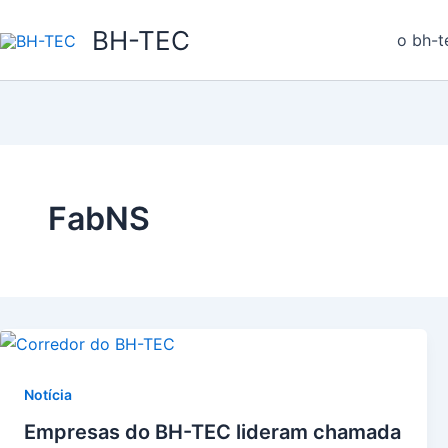
Ir
BH-TEC
para
o bh-t
o
conteúdo
FabNS
Notícia
Empresas do BH-TEC lideram chamada