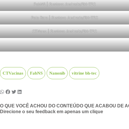
FabNS | Gustavo Andrade/BH-TEC
Pele Rara | Gustavo Andrade/BH-TEC
CTNano | Gustavo Andrade/BH-TEC
CTVacinas
FabNS
Nanonib
vitrine bh-tec
O QUE VOCÊ ACHOU DO CONTEÚDO QUE ACABOU DE 
Direcione o seu feedback em apenas um clique