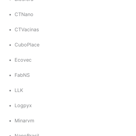
CTNano
CTVacinas
CuboPlace
Ecovec
FabNS
LLK
Logpyx
Minarvm
NanoBrasil