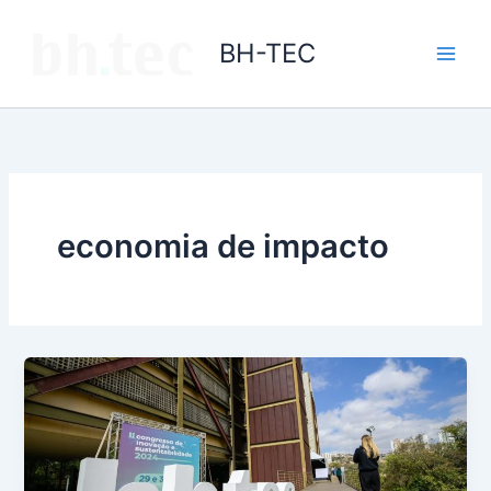
Ir
para
BH-TEC
o
conteúdo
economia de impacto