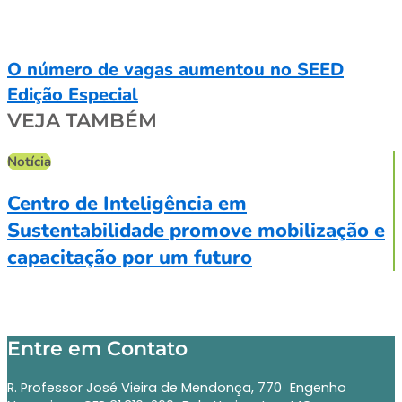
O número de vagas aumentou no SEED
Edição Especial
VEJA TAMBÉM
Notícia
N
Centro de Inteligência em
Sustentabilidade promove mobilização e
capacitação por um futuro
Entre em Contato
R. Professor José Vieira de Mendonça, 770 Engenho