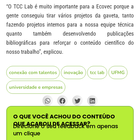
“O TCC Lab é muito importante para a Ecovec porque a
gente conseguiu tirar vários projetos da gaveta, tanto
fazendo projetos internos para a nossa equipe técnica
quanto também desenvolvendo publicações
bibliográficas para reforçar o conteúdo científico do
nosso trabalho”, explicou.
conexão com talentos
inovação
tcc lab
UFMG
universidade e empresas
O QUE VOCÊ ACHOU DO CONTEÚDO
QUE ACABOU DE ACESSAR?
Direcione o seu feedback em apenas
um clique