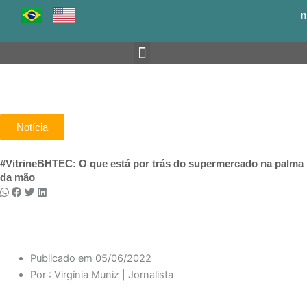
Ir
n
para
o
conteúdo
Venha para o BH-TEC
Notícia
#VitrineBHTEC: O que está por trás do supermercado na palma
da mão
Publicado em
05/06/2022
Por :
Virgínia Muniz | Jornalista