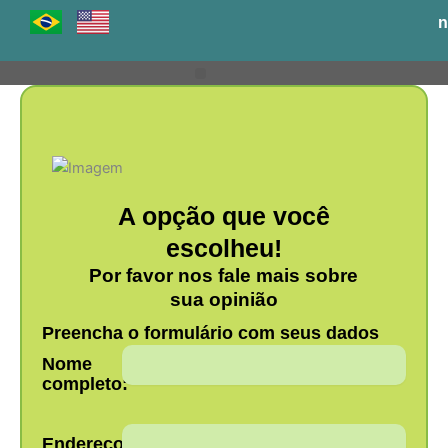
Ir
n
para
o
conteúdo
Venha para o BH-TEC
A opção que você
escolheu!
Por favor nos fale mais sobre
sua opinião
Preencha o formulário com seus dados
Nome
completo:
Endereço: