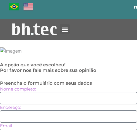
Ir
para
o
conteúdo
A opção que você escolheu!
Por favor nos fale mais sobre sua opinião
Preencha o formulário com seus dados
Nome completo:
Endereço:
Email