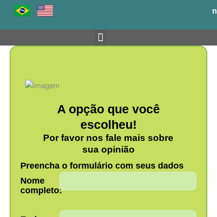
Ir
n
para
o
conteúdo
Venha para o BH-TEC
A opção que você
escolheu!
Por favor nos fale mais sobre
sua opinião
Preencha o formulário com seus dados
Nome
completo: