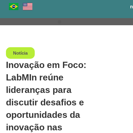
Ir
n
para
o
conteúdo
Venha para o BH-TEC
Notícia
Inovação em Foco:
LabMIn reúne
lideranças para
discutir desafios e
oportunidades da
inovação nas