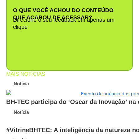
O QUE VOCÊ ACHOU DO CONTEÚDO
QUE ACABOU DE ACESSAR?
Direcione o seu feedback em apenas um
clique
MAIS NOTÍCIAS
Notícia
BH-TEC participa do ‘Oscar da Inovação’ na 
Notícia
#VitrineBHTEC: A inteligência da natureza 