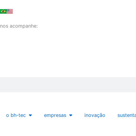
Ir
para
o
nos acompanhe:
conteúdo
Pesquisar
o bh-tec
empresas
inovação
sustent