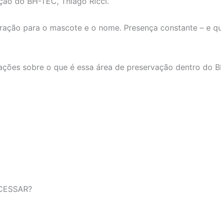
ção do BH-TEC, Thiago Ricci.
iração para o mascote e o nome. Presença constante – e que
ações sobre o que é essa área de preservação dentro do 
CESSAR?