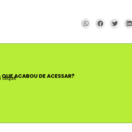
 QUE ACABOU DE ACESSAR?
 clique