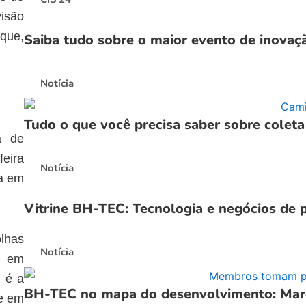
visão
rque,
Saiba tudo sobre o maior evento de inovaç
Notícia
Tudo o que você precisa saber sobre coleta
a de
feira
Notícia
da em
Vitrine BH-TEC: Tecnologia e negócios de 
olhas
Notícia
as em
e é a
BH-TEC no mapa do desenvolvimento: Marc
de em