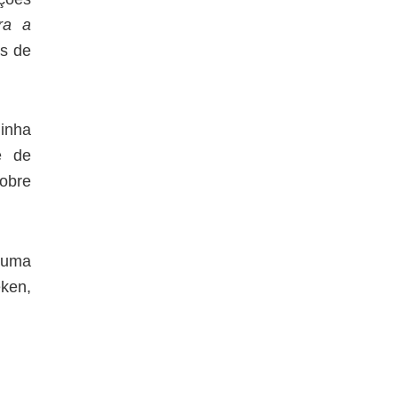
ira a
as de
minha
e de
obre
 uma
eken,