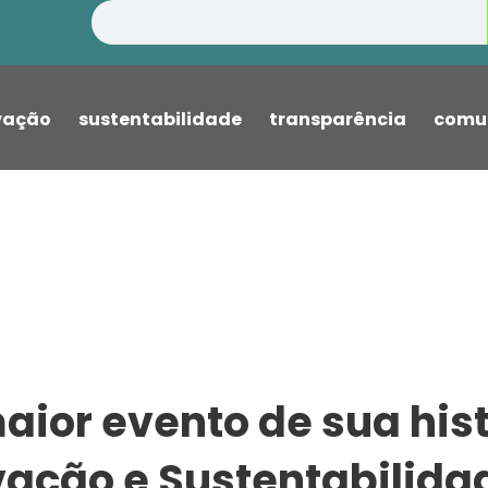
Pesquisar
vação
sustentabilidade
transparência
comu
ior evento de sua histó
ação e Sustentabilida