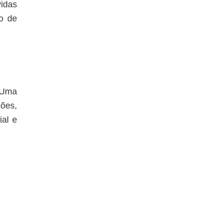
idas
o de
 Uma
ções,
ial e