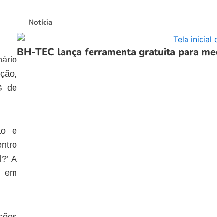
Notícia
BH-TEC lança ferramenta gratuita para me
nário
ação,
G de
ão e
entro
l?’ A
d em
ações