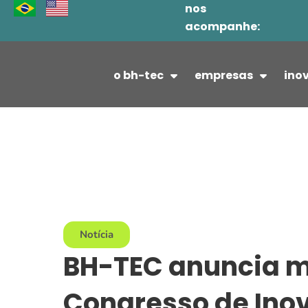
nos
Ir
acompanhe:
para
o
conteúdo
o bh-tec
empresas
ino
Notícia
BH-TEC anuncia ma
Congresso de Inov