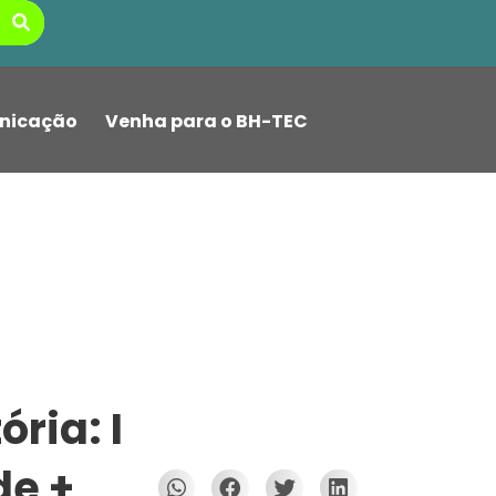
nicação
Venha para o BH-TEC
ria: I
de +