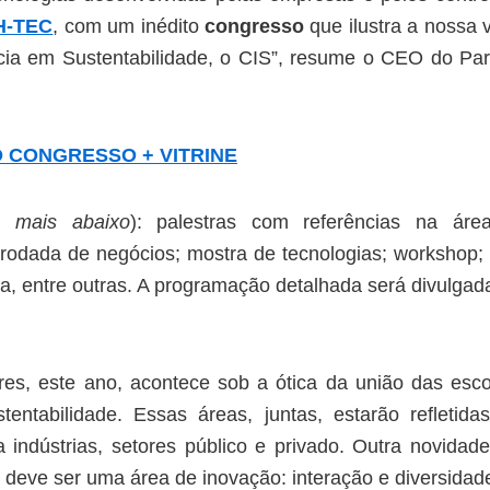
BH-TEC
, com um inédito
congresso
que ilustra a nossa 
ência em Sustentabilidade, o CIS”, resume o CEO do Pa
O CONGRESSO + VITRINE
ra mais abaixo
): palestras com referências na áre
rodada de negócios; mostra de tecnologias; workshop; 
a, entre outras. A programação detalhada será divulga
ores, este ano, acontece sob a ótica da união das esc
entabilidade. Essas áreas, juntas, estarão refletid
a indústrias, setores público e privado. Outra novidad
im deve ser uma área de inovação: interação e diversida