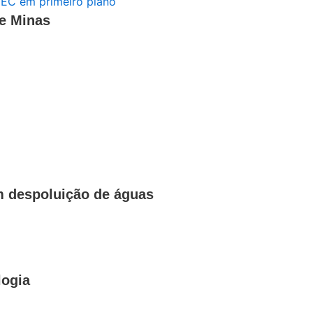
de Minas
em despoluição de águas
logia