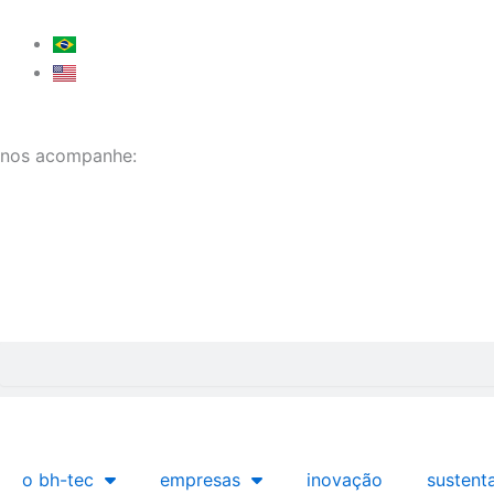
Ir
para
o
conteúdo
nos acompanhe:
Pesquisar
o bh-tec
empresas
inovação
sustent