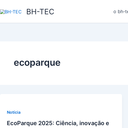
Ir
BH-TEC
para
o bh-t
o
conteúdo
ecoparque
Notícia
EcoParque 2025: Ciência, inovação e