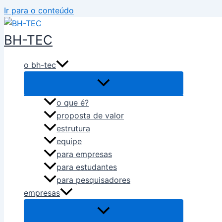
Ir para o conteúdo
BH-TEC
o bh-tec
o que é?
proposta de valor
estrutura
equipe
para empresas
para estudantes
para pesquisadores
empresas