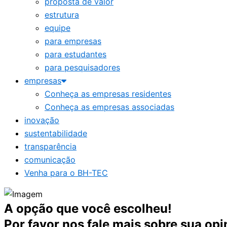
proposta de valor
estrutura
equipe
para empresas
para estudantes
para pesquisadores
empresas
Conheça as empresas residentes
Conheça as empresas associadas
inovação
sustentabilidade
transparência
comunicação
Venha para o BH-TEC
A opção que você escolheu!
Por favor nos fale mais sobre sua opi