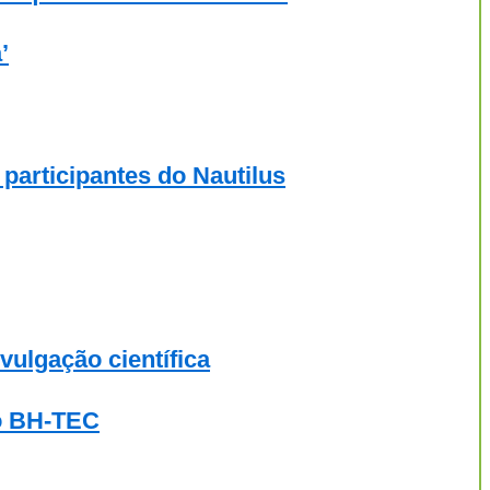
’
 participantes do Nautilus
ulgação científica
do BH-TEC