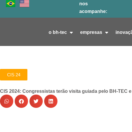
Ir
nos
para
acompanhe:
o
conteúdo
o bh-tec
empresas
inovaç
CIS 24
CIS 2024: Congressistas terão visita guiada pelo BH-TEC 