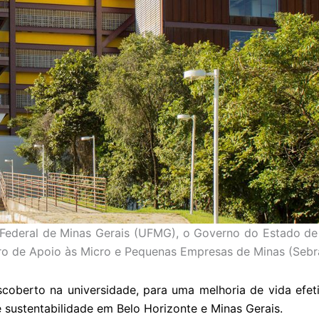
Federal de Minas Gerais (UFMG), o Governo do Estado de M
eiro de Apoio às Micro e Pequenas Empresas de Minas (Sebr
coberto na universidade, para uma melhoria de vida efeti
e sustentabilidade em Belo Horizonte e Minas Gerais.