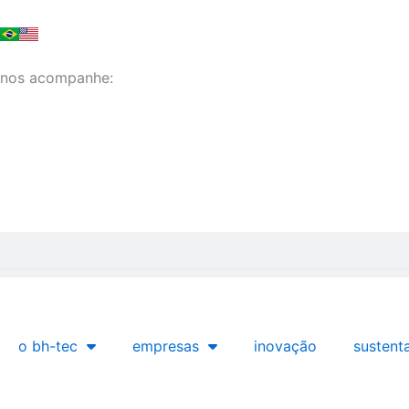
Ir
para
o
nos acompanhe:
conteúdo
Pesquisar
o bh-tec
empresas
inovação
sustent