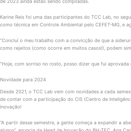
de 2023 ainda estão sendo compiladas.
Karine Reis foi uma das participantes do TCC Lab, no seg
como técnica em Controle Ambiental pelo CEFET-MG, e ago
“Concluí o meu trabalho com a convicção de que a sideru
como rejeitos (como ocorre em muitos casos!), podem sim 
“Hoje, com sorriso no rosto, posso dizer que fui aprovad
Novidade para 2024
Desde 2021, o TCC Lab vem com novidades a cada semestr
de contar com a participação do CIS (Centro de Inteligê
inovação!
“A partir desse semestre, a gente começa a expandir a a
alunos”, anuncia da Head de Inovação do BH-TEC, Ana Can