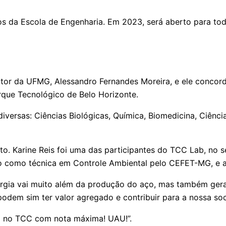
tos da Escola de Engenharia. Em 2023, será aberto para tod
or da UFMG, Alessandro Fernandes Moreira, e ele concord
rque Tecnológico de Belo Horizonte.
diversas: Ciências Biológicas, Química, Biomedicina, Ciênc
eito. Karine Reis foi uma das participantes do TCC Lab, no
 como técnica em Controle Ambiental pelo CEFET-MG, e a
urgia vai muito além da produção do aço, mas também ger
podem sim ter valor agregado e contribuir para a nossa so
da no TCC com nota máxima! UAU!”.