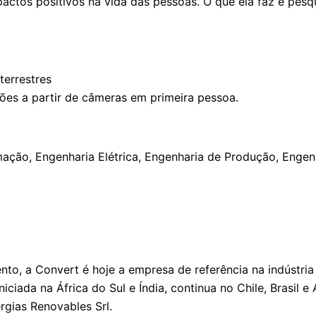
mpactos positivos na vida das pessoas. O que ela faz é p
terrestres
ões a partir de câmeras em primeira pessoa.
ação, Engenharia Elétrica, Engenharia de Produção, Engen
to, a Convert é hoje a empresa de referência na indústria
ciada na África do Sul e Índia, continua no Chile, Brasil 
rgias Renovables Srl.