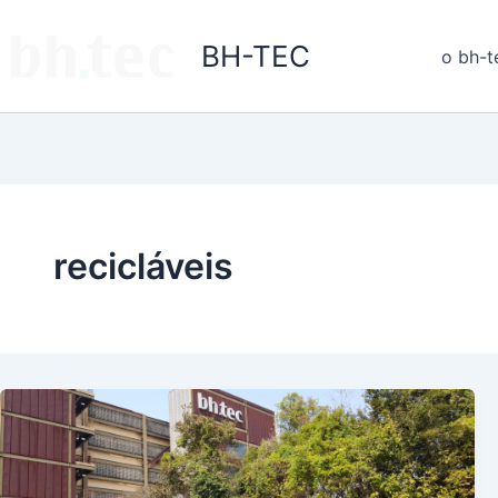
Ir
para
BH-TEC
o bh-t
o
conteúdo
recicláveis