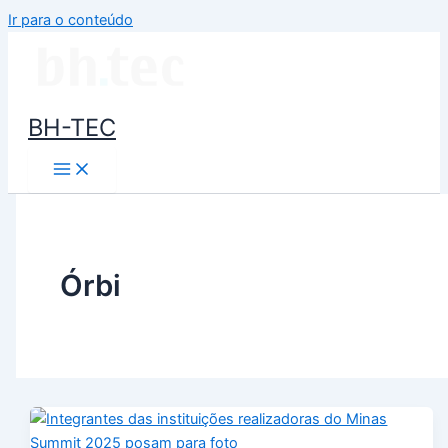
Ir para o conteúdo
BH-TEC
Órbi