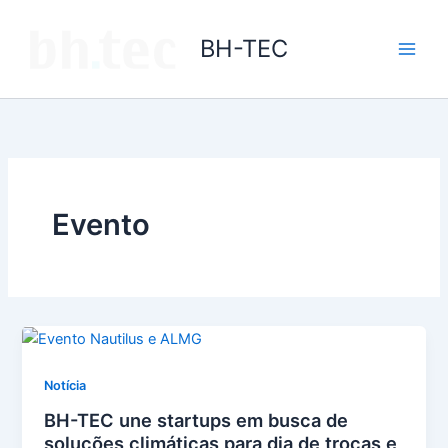
Ir
para
BH-TEC
o
conteúdo
Evento
Notícia
BH-TEC une startups em busca de
soluções climáticas para dia de trocas e