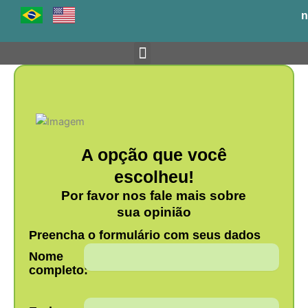
Ir
n
para
o
conteúdo
Venha para o BH-TEC
A opção que você
escolheu!
Por favor nos fale mais sobre
sua opinião
Preencha o formulário com seus dados
Nome
completo: