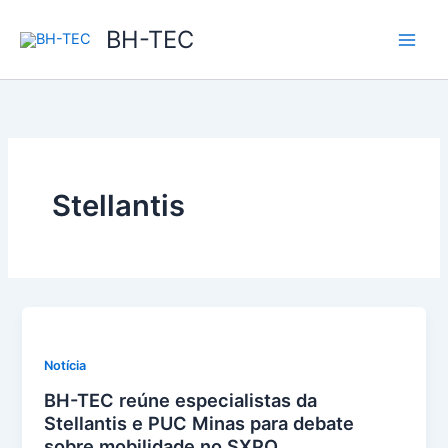
Ir
BH-TEC
para
o
conteúdo
Stellantis
Notícia
BH-TEC reúne especialistas da
Stellantis e PUC Minas para debate
sobre mobilidade no SXPQ