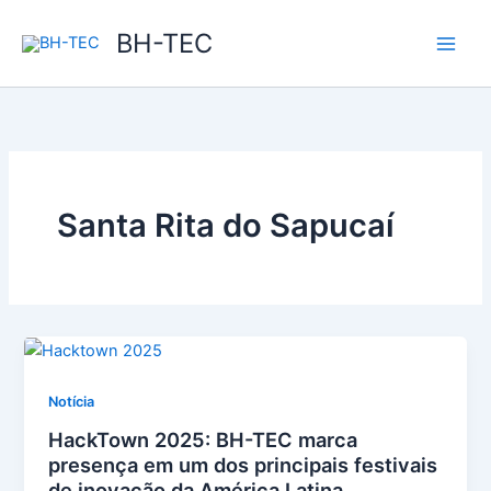
Ir
BH-TEC
para
o
conteúdo
Santa Rita do Sapucaí
Notícia
HackTown 2025: BH-TEC marca
presença em um dos principais festivais
de inovação da América Latina