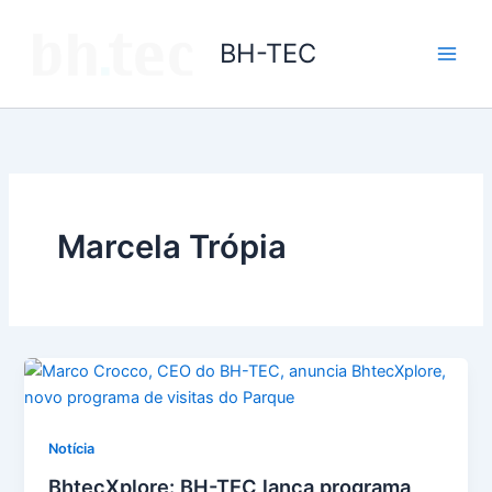
Ir
para
BH-TEC
o
conteúdo
Marcela Trópia
Notícia
BhtecXplore: BH-TEC lança programa