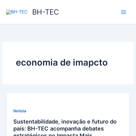
Ir
BH-TEC
para
o
conteúdo
economia de imapcto
Notícia
Sustentabilidade, inovação e futuro do
país: BH-TEC acompanha debates
estratégicos no Impacta Mais