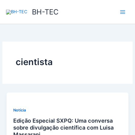
Ir
BH-TEC
para
o
conteúdo
cientista
Notícia
Edição Especial SXPQ: Uma conversa
sobre divulgação científica com Luisa
Massarani