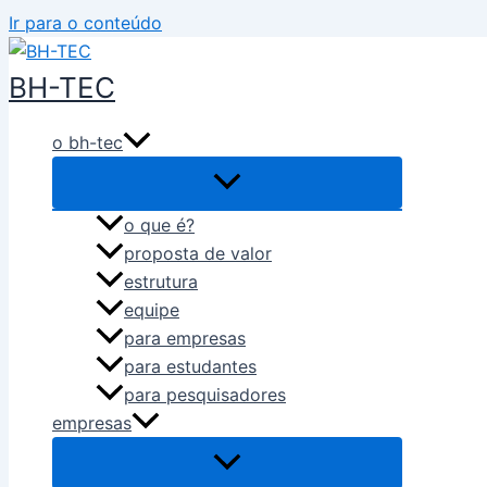
Ir para o conteúdo
BH-TEC
o bh-tec
o que é?
proposta de valor
estrutura
equipe
para empresas
para estudantes
para pesquisadores
empresas