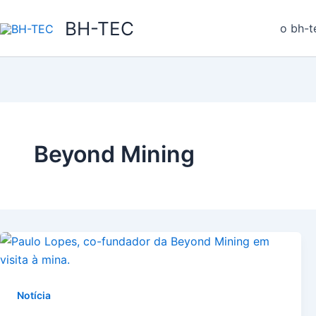
Ir
BH-TEC
para
o bh-t
o
conteúdo
Beyond Mining
Notícia